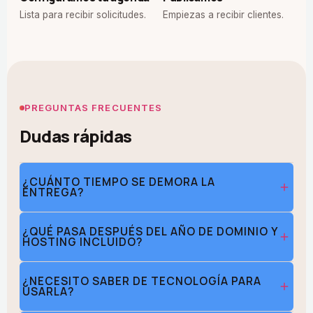
Lista para recibir solicitudes.
Empiezas a recibir clientes.
PREGUNTAS FRECUENTES
Dudas rápidas
¿CUÁNTO TIEMPO SE DEMORA LA
ENTREGA?
Entre 5 y 7 días hábiles desde que recibimos la
¿QUÉ PASA DESPUÉS DEL AÑO DE DOMINIO Y
información de tu negocio.
HOSTING INCLUIDO?
Puedes renovarlo directamente con nosotros o
¿NECESITO SABER DE TECNOLOGÍA PARA
gestionarlo tú mismo — te explicamos las opciones a
USARLA?
tiempo, antes de que venza.