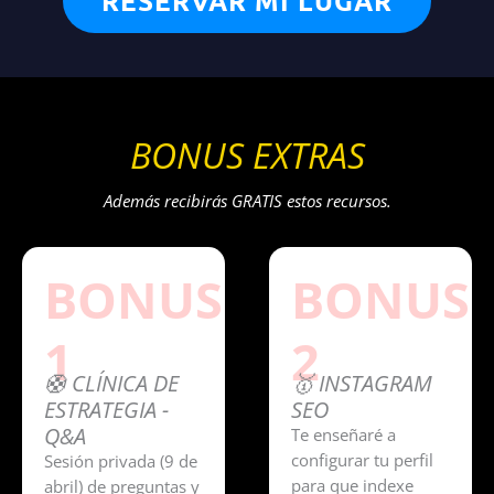
RESERVAR MI LUGAR
BONUS EXTRAS
Además recibirás GRATIS estos recursos.
BONUS
BONUS
1
2
🛟 CLÍNICA DE
🥇 INSTAGRAM
ESTRATEGIA -
SEO
Q&A
Te enseñaré a
configurar tu perfil
Sesión privada (9 de
para que indexe
abril) de preguntas y