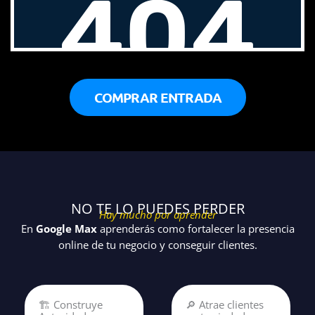
COMPRAR ENTRADA
NO TE LO PUEDES PERDER
Hay mucho por aprender
En
Google Max
aprenderás como fortalecer la presencia
online de tu negocio y conseguir clientes.
🏗️ Construye
🔎 Atrae clientes