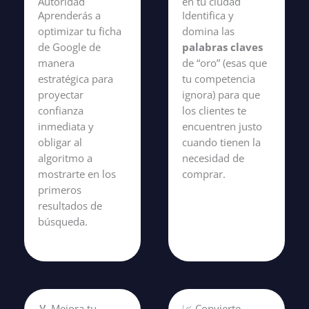
Autoridad
en tu ciudad
Aprenderás a
Identifica y
optimizar tu ficha
domina las
de Google de
palabras claves
manera
de “oro” (esas que
estratégica para
tu competencia
proyectar
ignora) para que
confianza
los clientes te
inmediata y
encuentren justo
obligar al
cuando tienen la
algoritmo a
necesidad de
mostrarte en los
comprar.
primeros
resultados de
búsqueda.
🏅 Mejora tu
📈 Convierte