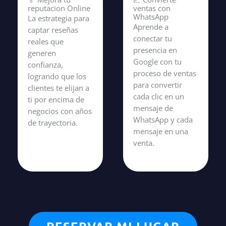
reputacion Online
ventas con
WhatsApp
La estrategia para
Aprende a
captar reseñas
conectar tu
reales que
presencia en
generen
Google con tu
confianza,
proceso de ventas
logrando que los
para convertir
clientes te elijan a
cada clic en un
ti por encima de
mensaje de
negocios con años
WhatsApp y cada
de trayectoria.
mensaje en una
venta.