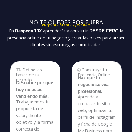
NO TE QUEDES POR FUERA
Hay mucho por aprender
En
aprenderás a construir
la
Despega 10X
DESDE CERO
presencia online de tu negocio y crear las bases para atraer
clientes sin estrategias complicadas.
🏗️ Define las
🌐 Construye tu
bases de tu
Presencia Online
Haz que tu
negocio
Descubre por qué
negocio se vea
hoy no estás
profesional.
Aprende a
vendiendo más.
Trabajaremos tu
preparar tu sitio
propuesta de
web, optimizar tu
valor, cliente
perfil de Instagram
objetivo y la forma
y ficha de Google
correcta de
My Business para