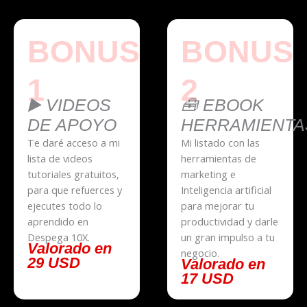
BONUS
BONUS
1
2
▶️ VIDEOS
🧰 EBOOK
DE APOYO
HERRAMIENTA
Te daré acceso a mi
Mi listado con las
lista de videos
herramientas de
tutoriales gratuitos,
marketing e
para que refuerces y
Inteligencia artificial
ejecutes todo lo
para mejorar tu
aprendido en
productividad y darle
Despega 10X.
un gran impulso a tu
Valorado en
negocio.
29 USD
Valorado en
17 USD