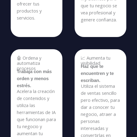
ofrecer tus
que tu negocio se
productos y
vea profesional y
servicios.
genere confianza.
🤖 Ordena y
📈 Aumenta tu
automatiza
visibilidad
Haz que te
procesos
Trabaja con más
encuentren y te
orden y menos
escriban.
Utiliza el sistema
estrés.
Acelera la creación
de ventas sencillo
de contenidos y
pero efectivo, para
utiliza las
dar a conocer tu
herramientas de IA
negocio, atraer a
que funcionan para
personas
tu negocio y
interesadas y
aumentan tu
convertirlas en